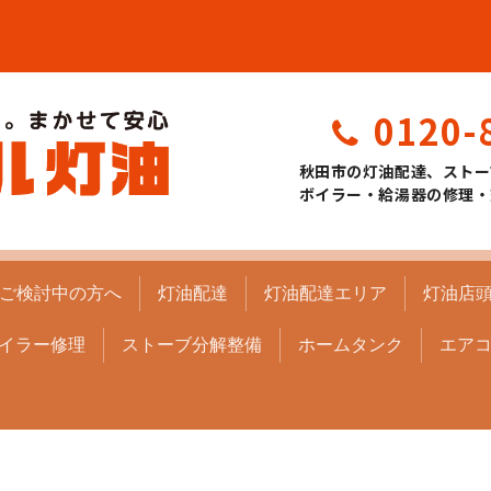
0120-
秋田市の灯油配達、ストー
ボイラー・給湯器の修理・
ご検討中の方へ
灯油配達
灯油配達エリア
灯油店
イラー修理
ストーブ分解整備
ホームタンク
エア