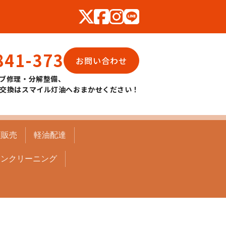
841-373
お問い合わせ
ブ修理・分解整備、
交換はスマイル灯油へおまかせください！
頭販売
軽油配達
コンクリーニング