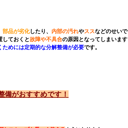
、
部品が劣化
したり、
内部の汚れ
や
スス
などのせいで
置しておくと
故障や不具合
の原因となってしまいます
くためには定期的な分解整備が必要
です。
整備がおすすめです！