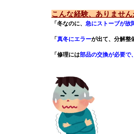
こんな経験、ありません
「冬なのに、
急にストーブが故
「
真冬にエラー
が出て、分解整備
「修理には
部品の交換が必要で