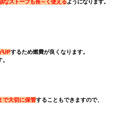
額
なストーブも
長～
く
使える
ようになります。
がUP
するため燃費が良くなります。
す。
まで大切に保管
することもできますので、