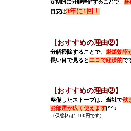
定期的に分解整備することで、
高
3
年に
1回
！
目安は
【おすすめの理由②】
分解掃除することで
、
燃焼効率
長い目で見ると
エコで経済的
で
【おすすめの理由③】
整備したストーブは、当社で
秋
お部屋が広く使えます
(^^♪
（保管料は1,100円です）