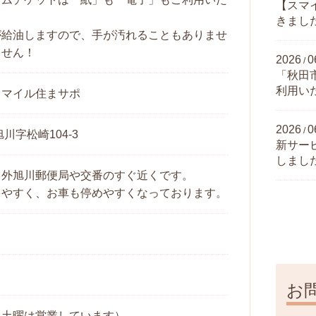
【スマ
きまし
が給油しますので、手が汚れることもありませ
ません！
2026
0
/
「秋田
利用い
スマイル住まサポ
2026
0
/
川字松崎104-3
新サー
しまし
、外旭川郵便局や交番のすぐ近くです。
りやすく、お車も停めやすくなっております。
お
（土曜は営業しています）