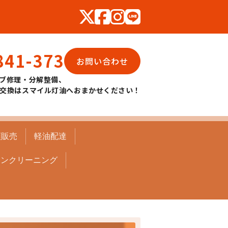
841-373
お問い合わせ
ブ修理・分解整備、
交換はスマイル灯油へおまかせください！
頭販売
軽油配達
コンクリーニング