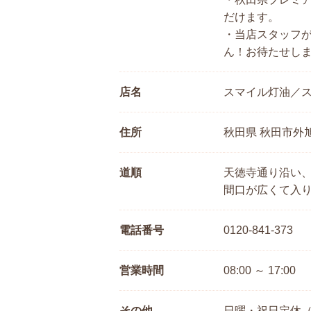
だけます。
・当店スタッフ
ん！お待たせし
店名
スマイル灯油／
住所
秋田県 秋田市外旭
道順
天徳寺通り沿い
間口が広くて入
電話番号
0120-841-373
営業時間
08:00 ～ 17:00
その他
日曜・祝日定休