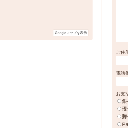
ご住
電話
お支
銀
現
郵
Pa