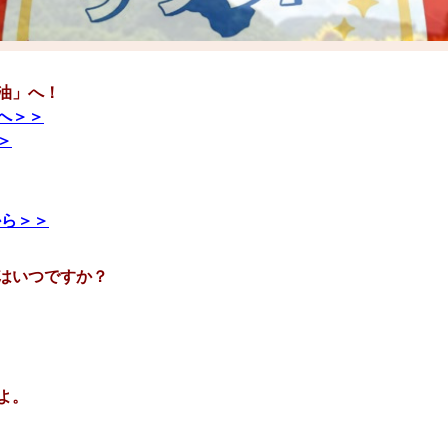
油」へ
！
へ＞＞
＞
から＞＞
はいつですか？
よ。