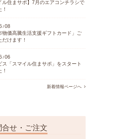
イル住まサポ】7月のエアコンチラシで
た！
6
08
/
市物価高騰生活支援ギフトカード」ご
ただけます！
6
06
/
ビス「スマイル住まサポ」をスタート
た！
新着情報ページへ
問合せ・ご注文