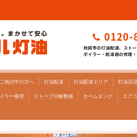
0120-
秋田市の灯油配達、ストー
ボイラー・給湯器の修理・
ご検討中の方へ
灯油配達
灯油配達エリア
灯油店
イラー修理
ストーブ分解整備
ホームタンク
エア