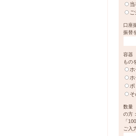
当
ご
口座
振替
容器
もの
ホ
ホ
ポ
そ
数量
の方
「1
ご入