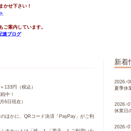
まかせ下さい！
＞
もご案内しています。
配達ブログ
新着
2026
0
/
1ℓ＝133円（税込）
夏季休
挑戦中！
8月6日現在）
2026
0
/
休業日の
のほかに、QRコード決済「PayPay」がご利
。
2026
0
/
アムチケットは「紙」も「電子」もご利用いた