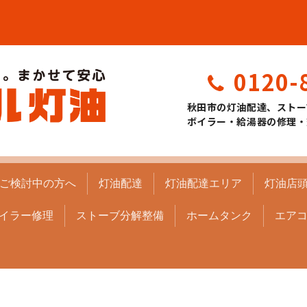
0120-
秋田市の灯油配達、ストー
ボイラー・給湯器の修理・
ご検討中の方へ
灯油配達
灯油配達エリア
灯油店
イラー修理
ストーブ分解整備
ホームタンク
エア