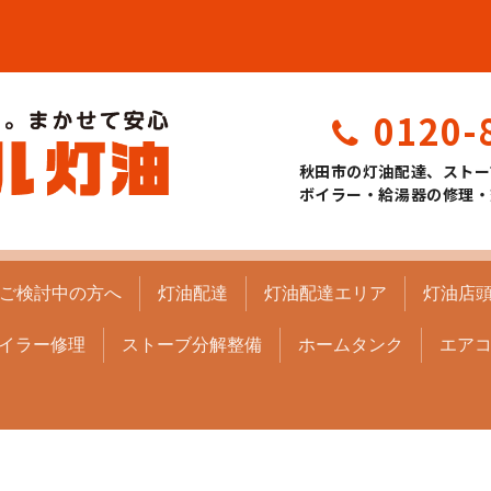
0120-
秋田市の灯油配達、ストー
ボイラー・給湯器の修理・
ご検討中の方へ
灯油配達
灯油配達エリア
灯油店
イラー修理
ストーブ分解整備
ホームタンク
エア