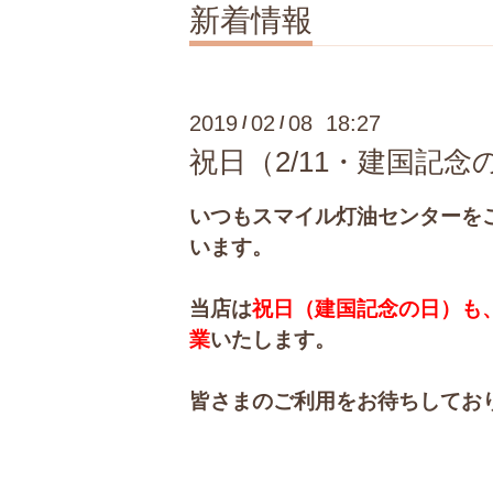
新着情報
2019
02
08 18:27
/
/
祝日（2/11・建国記
いつもスマイル灯油センターを
います。
当店は
祝日（建国記念の日）も、
業
いたします。
皆さまのご利用をお待ちしてお