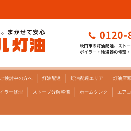
0120-
秋田市の灯油配達、ストー
ボイラー・給湯器の修理・
ご検討中の方へ
灯油配達
灯油配達エリア
灯油店
イラー修理
ストーブ分解整備
ホームタンク
エア