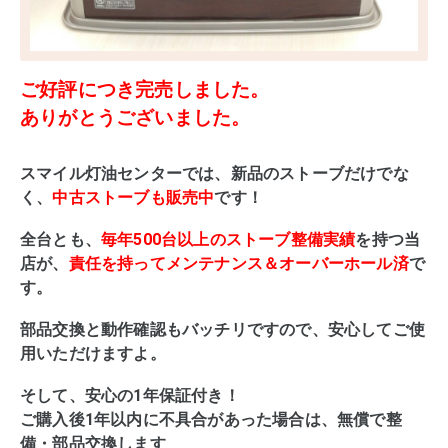
ご好評につき完売しました。
ありがとうございました。
スマイル灯油センターでは、新品のストーブだけでな
く、
中古ストーブも販売中
です！
全台とも、
毎年500台以上のストーブ整備実績
を持つ当
店が、
責任を持ってメンテナンス＆オーバーホール済
で
す。
部品交換と動作確認もバッチリですので、安心してご使
用いただけますよ。
そして、安心の1年保証付き！
ご購入後1年以内に不具合があった場合は、無償で整
備・部品交換します