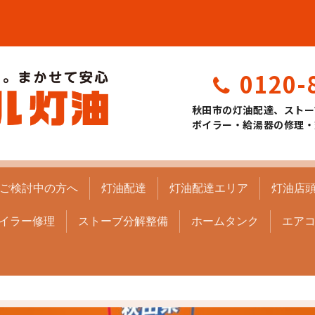
0120-
秋田市の灯油配達、ストー
ボイラー・給湯器の修理・
ご検討中の方へ
灯油配達
灯油配達エリア
灯油店
イラー修理
ストーブ分解整備
ホームタンク
エア