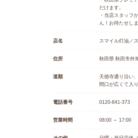
だけます。
・当店スタッフ
ん！お待たせし
店名
スマイル灯油／
住所
秋田県 秋田市外旭
道順
天徳寺通り沿い
間口が広くて入
電話番号
0120-841-373
営業時間
08:00 ～ 17:00
その他
日曜・祝日定休