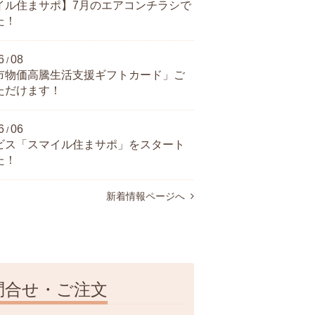
イル住まサポ】7月のエアコンチラシで
た！
6
08
/
市物価高騰生活支援ギフトカード」ご
ただけます！
6
06
/
ビス「スマイル住まサポ」をスタート
た！
新着情報ページへ
問合せ・ご注文