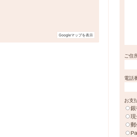
ご住
電話
お支
銀
現
郵
Pa