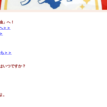
油」へ
！
へ＞＞
＞
から＞＞
はいつですか？
よ。