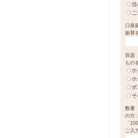
当
ご
口座
振替
容器
もの
ホ
ホ
ポ
そ
数量
の方
「1
ご入