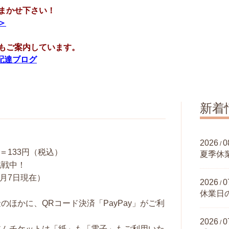
まかせ下さい！
＞
もご案内しています。
配達ブログ
新着
2026
0
/
1ℓ＝133円（税込）
夏季休
挑戦中！
8月7日現在）
2026
0
/
休業日の
のほかに、QRコード決済「PayPay」がご利
。
2026
0
/
アムチケットは「紙」も「電子」もご利用いた