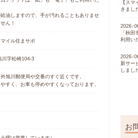
【スマ
きまし
が給油しますので、手が汚れることもありませ
ません！
2026
0
/
「秋田
利用い
スマイル住まサポ
2026
0
/
川字松崎104-3
新サー
しまし
、外旭川郵便局や交番のすぐ近くです。
りやすく、お車も停めやすくなっております。
お
（土曜は営業しています）