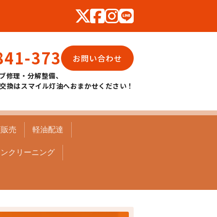
841-373
お問い合わせ
ブ修理・分解整備、
交換はスマイル灯油へおまかせください！
頭販売
軽油配達
コンクリーニング