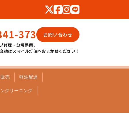
841-373
お問い合わせ
ブ修理・分解整備、
交換はスマイル灯油へおまかせください！
頭販売
軽油配達
コンクリーニング