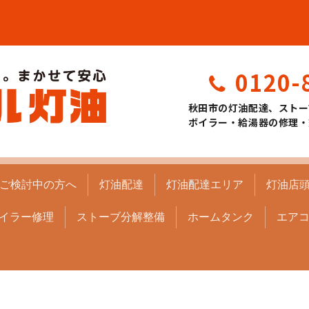
0120-
秋田市の灯油配達、ストー
ボイラー・給湯器の修理・
ご検討中の方へ
灯油配達
灯油配達エリア
灯油店
イラー修理
ストーブ分解整備
ホームタンク
エア